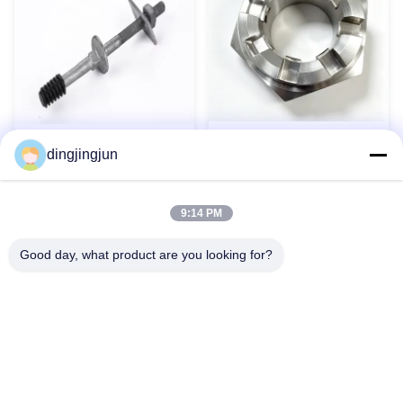
স্লটযুক্ত কাসল হেক্স বাদাম মেট্রিক
এইচডিজি হট ডিপ গ্যালভানাইজড
dingjingjun
থ্রেডেড ক্ষয় প্রতিরোধী
জিওমেট ড্যাক্রোমেট হেভি ডিউটি হেক্স
বোল্ট নাট ফ্ল্যাট স্প্রিং ওয়াশার সহ
এখনই যোগাযোগ করুন
এখনই যোগাযোগ করুন
9:14 PM
Good day, what product are you looking for?