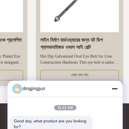
িংক প্রলেপিত
লাইন নির্মাণ হার্ডওয়্যারের জন্য হট ডিপ
গ্যালভানাইজড ওভাল আই বোল্ট
c Plated Eye
Hot Dip Galvanized Oval Eye Bolt for Line
 is designed
Construction Hardware This eye bolt is tailored
c-plated finish
for line construction hardware, ideal for power
oor and
and telecom line installation. Made from high-
সেরা দাম পান
nsures smooth
strength carbon steel, it delivers reliable load-
es, or hooks,
bearing capacity to secure components like
dingjingjun
insulators and cables. ...
11:22 AM
Good day, what product are you looking 
আমাদের সাথে যোগাযোগ
for?