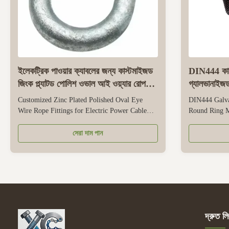
ইলেকট্রিক পাওয়ার ক্যাবলের জন্য কাস্টমাইজড
DIN444 কালো
জিংক প্ল্যাটড পোলিশ ওভাল আই ওয়্যার রোপ
গ্যালভানাইজড 
ফিটিং
M2 M4 M
Customized Zinc Plated Polished Oval Eye
DIN444 Galva
Wire Rope Fittings for Electric Power Cable
Round Ring M
This is a specialized wire rope fitting designed
Eye Bolt This
exclusively for electric power cable connection,
standard, ensu
সেরা দাম পান
securing, and routing. It offers full
performance f
customization—from oval eye size to body
It’s crafted fr
length—to perfectly match different ...
316) and paire
দ্রুত লি