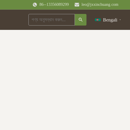
86--13356089299
leo@jxxinchuang.com
Bengali