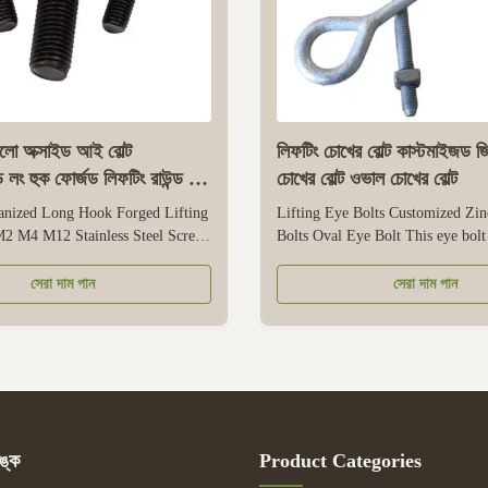
 অক্সাইড আই বোল্ট
লিফটিং চোখের বোল্ট কাস্টমাইজড জ
লং হুক ফোর্জড লিফটিং রাউন্ড রিং
চোখের বোল্ট ওভাল চোখের বোল্ট
12
nized Long Hook Forged Lifting
Lifting Eye Bolts Customized Zin
2 M4 M12 Stainless Steel Screw
Bolts Oval Eye Bolt This eye bolt
 screw eye bolt meets the DIN444
for lifting applications, with a zin
ring reliable safety and
that resists corrosion for both ind
সেরা দাম পান
সেরা দাম পান
or small-to-medium lifting tasks.
outdoor use. Its oval eye shape e
om stainless steel (e.g., 304 or
contact with lifting slings, shackl
d with galvanization...
preventing damage ...
ঙ্ক
Product Categories