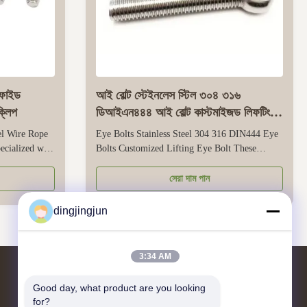
িফাইড
আই বোল্ট স্টেইনলেস স্টিল ৩০৪ ৩১৬
ক্লিপ
ডিআইএন৪৪৪ আই বোল্ট কাস্টমাইজড লিফটিং
আই বোল্ট
el Wire Rope
Eye Bolts Stainless Steel 304 316 DIN444 Eye
pecialized wire
Bolts Customized Lifting Eye Bolt These
sion wire
eyebolts are designed for reliable lifting and
 and utility
securing in industrial, commercial, and
সেরা দাম পান
it to adapt to
mechanical applications. They are made of
modate slight
stainless steel 304 and 316, which have good
dingjingjun
corrosion resistance -304 is suitable for ...
3:34 AM
Good day, what product are you looking 
আমাদের সাথে যোগাযোগ
for?