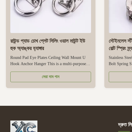
রাউন্ড প্যাড চোখ প্লেট সিলিং ওয়াল মাউন্ট ইউ
স্টেইনলেস স্ট
হুক অ্যাঙ্কর হ্যাঙ্গার
বোল্ট স্প্রিং স্ন
Round Pad Eye Plates Ceiling Wall Mount U
Stainless Ste
Hook Anchor Hanger This is a multi-purpose
Bolt Spring 
anchoring and hanging fitting, characterized by
combines thre
its round pad eye design, dual ceiling/wall
rotating eyebo
সেরা দাম পান
mount capability, and integrated U-hook
all made of sta
structure. The round pad eye plate provides a
stainless stee
stable base for installation—its flat...
resistance, mak
দ্রুত লি