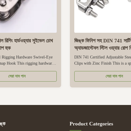
ীল রিগিং হার্ডওয়্যার সুইভেল চোখ
জিঙ্ক ফিনিশ সহ DIN 741 সার্ট
্যাপ হুক
অ্যাডজাস্টেবল স্টিল ওয়্যার রোপ 
el Rigging Hardware Swivel-Eye
DIN 741 Certified Adjustable Ste
Snap Hook This rigging hardware
Clips with Zinc Finish This is a s
e functional components - a
rope clamp used to secure and ten
lt, a spring, and a spring hook -
ropes in industrial, infrastructure,
সেরা দাম পান
সেরা দাম পান
inless steel for durability. Its
tasks. Its adjustable design allows 
l structure has good corrosion
various wire rope sizes and accom
ing it suitable ...
wear or ...
ঙ্ক
Product Categories