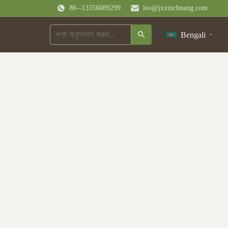
86--13356089299
leo@jxxinchuang.com
Bengali