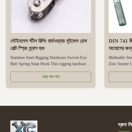
স্টেইনলেস স্টীল রিগিং হার্ডওয়্যার সুইভেল চোখ
DIN 741 জিঙ্
বোল্ট স্প্রিং স্ন্যাপ হুক
সংযোগের জন্য 
Stainless Steel Rigging Hardware Swivel-Eye
Malleable St
Bolt Spring Snap Hook This rigging hardware
Zinc Secure 
combines three functional components - a
This is a spec
rotating eyebolt, a spring, and a spring hook -
securing unde
সেরা দাম পান
all made of stainless steel for durability. Its
made of malle
stainless steel structure has good corrosion
toughness and
resistance, making it suitable ...
pressure and e
দ্রুত লি