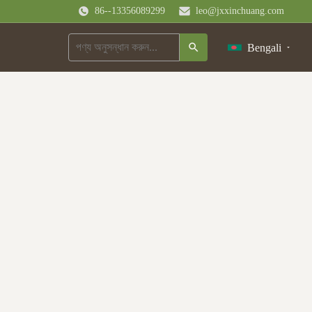
86--13356089299
leo@jxxinchuang.com
Bengali