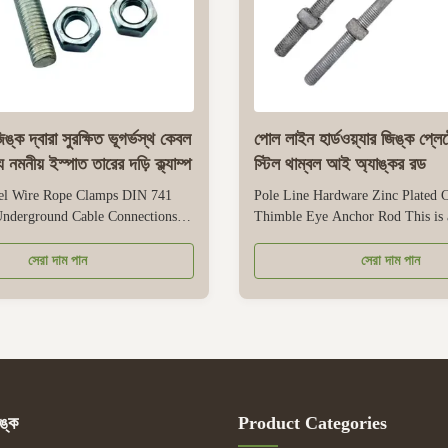
ক দ্বারা সুরক্ষিত ভূগর্ভস্থ কেবল
পোল লাইন হার্ডওয়্যার জিঙ্ক প্লেট
নমনীয় ইস্পাত তারের দড়ি ক্ল্যাম্প
স্টিল থাম্বল আই অ্যাঙ্কর রড
eel Wire Rope Clamps DIN 741
Pole Line Hardware Zinc Plated C
Underground Cable Connections
Thimble Eye Anchor Rod This is a
ialized clamp designed for
pole line hardware designed to se
rground cable connections. It’s
tension overhead power, communi
সেরা দাম পান
সেরা দাম পান
able steel, which offers good
utility lines onto poles. Its galvan
 impact resistance to withstand the
forms a protective layer that can r
nvironmental stress of ...
outdoor corrosion, such as ...
ঙ্ক
Product Categories