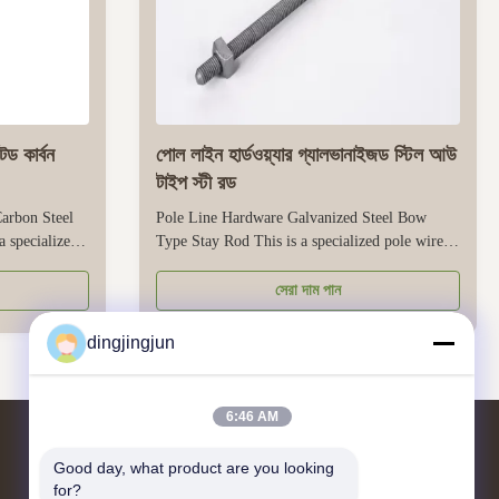
েড কার্বন
পোল লাইন হার্ডওয়্যার গ্যালভানাইজড স্টিল আউ
টাইপ স্টী রড
arbon Steel
Pole Line Hardware Galvanized Steel Bow
 specialized
Type Stay Rod This is a specialized pole wire
cure and
hardware designed to stabilize power poles,
cation, and
transmission towers, or telecommunications
সেরা দাম পান
ized layer
poles. It is made of galvanized steel, forming a
esist mild
protective zinc layer to resist outdoor corrosion,
dingjingjun
and is very suitable for ...
6:46 AM
Good day, what product are you looking 
আমাদের সাথে যোগাযোগ
for?