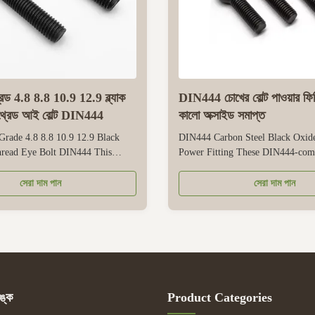
গ্রেড 4.8 8.8 10.9 12.9 ব্ল্যাক
DIN444 চোখের বোল্ট পাওয়ার ফিটিং
 থ্রেড আই বোল্ট DIN444
কালো অক্সাইড সমাপ্ত
Grade 4.8 8.8 10.9 12.9 Black
DIN444 Carbon Steel Black Oxide
hread Eye Bolt DIN444 This
Power Fitting These DIN444-comp
ant eye bolt is built for
bolts are specialized power fitting
ting, securing, and hoisting, with a
for securing, lifting, and anchorin
সেরা দাম পান
সেরা দাম পান
n steel strength grades to match
power system components. Made 
eeds. Grades 4.8 handles light
strength carbon steel, they balanc
ts medium-heavy tasks, ...
strength and cost-effectiveness ...
ঙ্ক
Product Categories