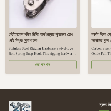
স্টেইনলেস স্টীল রিগিং হার্ডওয়্যার সুইভেল চোখ
কার্বন স্টিল 
বোল্ট স্প্রিং স্ন্যাপ হুক
অক্সাইড ফুল
Stainless Steel Rigging Hardware Swivel-Eye
Carbon Steel 
Bolt Spring Snap Hook This rigging hardware
Oxide Full T
combines three functional components - a
DIN444-compli
rotating eyebolt, a spring, and a spring hook -
industrial lif
সেরা দাম পান
all made of stainless steel for durability. Its
range of carbo
stainless steel structure has good corrosion
diverse load n
resistance, making it suitable ...
loads, 8.8 sui
দ্রুত লি