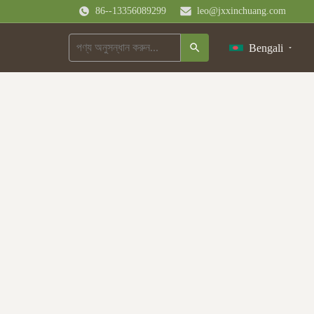
86--13356089299
leo@jxxinchuang.com
Bengali