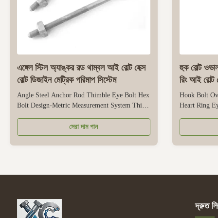
এঙ্গেল স্টিল অ্যাঙ্কর রড থাম্বল আই বোল্ট হেক্স
হুক বোল্ট ওভা
বোল্ট ডিজাইন মেট্রিক পরিমাপ সিস্টেম
রিং আই বোল্ট 
Angle Steel Anchor Rod Thimble Eye Bolt Hex
Hook Bolt Ov
Bolt Design-Metric Measurement System This
Heart Ring E
is a specialized anchor rod used to secure angle
This hook bolt
steel in industrial, construction, and
ring design w
সেরা দাম পান
infrastructure projects. It integrates two
easy to connec
practical designs: one is a sleeve eye for stable
hardware for 
connection with cables, rods, or ...
high-strength 
দ্রুত লি