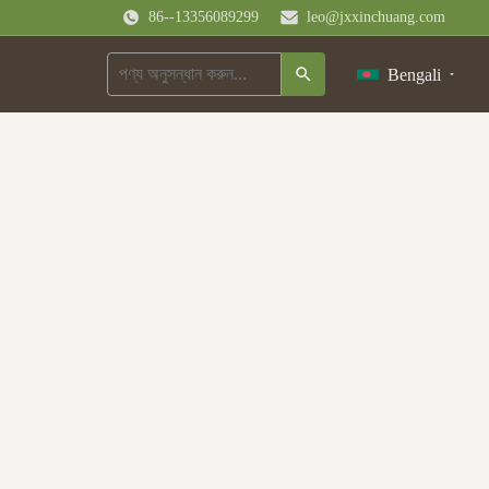
86--13356089299
leo@jxxinchuang.com
Bengali