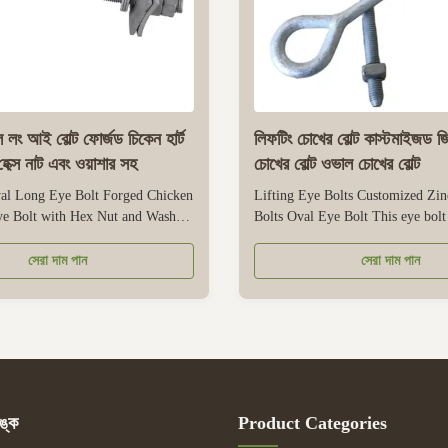
ল লং আই বোল্ট ফোর্জড চিকেন হার্ট
লিফটিং চোখের বোল্ট কাস্টমাইজড জ
হেক্স নাট এবং ওয়াশার সহ
চোখের বোল্ট ওভাল চোখের বোল্ট
al Long Eye Bolt Forged Chicken
Lifting Eye Bolts Customized Zin
ye Bolt with Hex Nut and Washer
Bolts Oval Eye Bolt This eye bolt
 features a forged chicken heart
for lifting applications, with a zin
ith an oval long eye, making it
that resists corrosion for both ind
সেরা দাম পান
সেরা দাম পান
t to ropes, chains, or rigging
outdoor use. Its oval eye shape e
secure fastening. Crafted from
contact with lifting slings, shackl
forged carbon ...
preventing damage ...
ঙ্ক
Product Categories