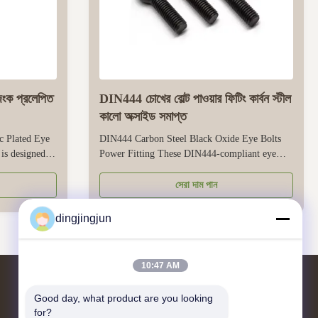
িংক প্রলেপিত
DIN444 চোখের বোল্ট পাওয়ার ফিটিং কার্বন স্টীল
কালো অক্সাইড সমাপ্ত
c Plated Eye
DIN444 Carbon Steel Black Oxide Eye Bolts
 is designed
Power Fitting These DIN444-compliant eye
c-plated finish
bolts are specialized power fittings, engineered
oor and
for securing, lifting, and anchoring electrical
সেরা দাম পান
nsures smooth
power system components. Made from high-
es, or hooks,
strength carbon steel, they balance mechanical
dingjingjun
strength and cost-effectiveness ...
10:47 AM
Good day, what product are you looking 
আমাদের সাথে যোগাযোগ
for?