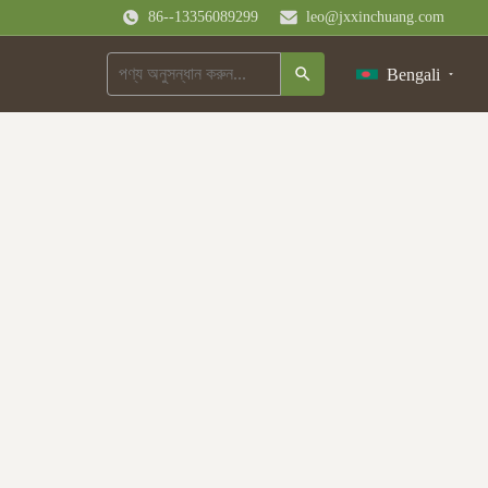
86--13356089299
leo@jxxinchuang.com
Bengali