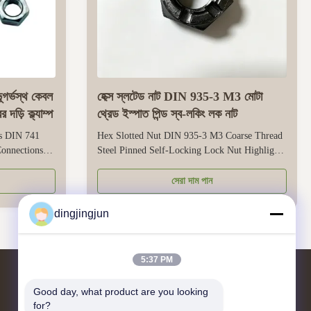
ূগর্ভস্থ কেবল
হেক্স স্লটেড নাট DIN 935-3 M3 মোটা
দড়ি ক্ল্যাম্প
থ্রেড ইস্পাত পিন্ড স্ব-লকিং লক নাট
ps DIN 741
Hex Slotted Nut DIN 935-3 M3 Coarse Thread
onnections
Steel Pinned Self-Locking Lock Nut Highlights
ed for
at a glance High-Performance Hexagon Slotted
tions. It’s
Nuts - DIN 935-3 Industrial Locking Fasteners
সেরা দাম পান
fers good
Reliable Pinned Locking Performance:
 withstand the
Precision-machined slots ensure consistent
dingjingjun
f ...
depth and alignment for rapid split pin ...
5:37 PM
Good day, what product are you looking 
আমাদের সাথে যোগাযোগ
for?