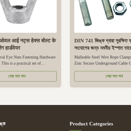
ेड ओवल आई नट्स हेक्स बोल्ट के
DIN 741 জিঙ্ক দ্বারা সুরক্ষিত ভ
ग हार्डवेयर
সংযোগের জন্য নমনীয় ইস্পাত তারের 
val Eye Nuts Fastening Hardware
Malleable Steel Wire Rope Clam
This is a practical set of
Zinc Secure Underground Cable C
ware designed specifically for
This is a specialized clamp design
ng, and component assembly in
securing underground cable connec
সেরা দাম পান
সেরা দাম পান
nstruction, and utility tasks. The
made of malleable steel, which of
pension ring nut provides a smooth,
toughness and impact resistance to
t point for ...
pressure and environmental stress o
ঙ্ক
Product Categories