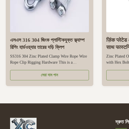
এসএস 316 304 জিংক প্লাস্টিকযুক্ত ক্ল্যাম্প
ज़िंक प्लेट
রিগিং হার্ডওয়্যার তারের দড়ি ক্লিপ
साथ फास्टनिं
SS316 304 Zinc Plated Clamp Wire Rope Wire
Zinc Plated O
Rope Clip Rigging Hardware This is a
with Hex Bolt 
multifunctional rigging hardware designed
fastening hard
specifically for securing steel wire ropes in
lifting, fixi
সেরা দাম পান
various situations. As a practical steel wire rope
industrial, co
clamp, it tightly clamps onto the rope through
elliptical sus
its structured design, preventing ...
stress resistan
দ্রুত লি