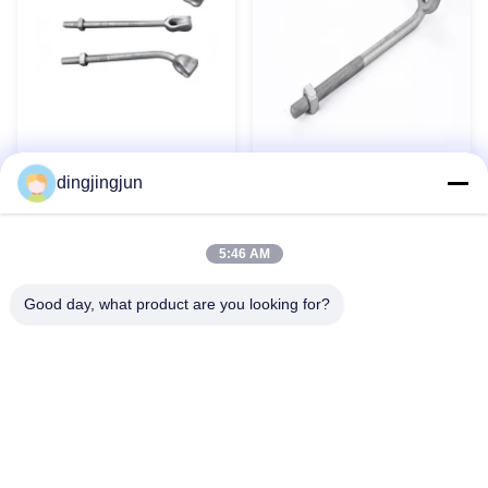
সোজা থিম্বল আই রড থিম্বল অ্যাঙ্কর
হট ডিপ গ্যালভানাইজড থিম্বল আই
dingjingjun
রড ওভারহেড লাইন ফিটিংস
অ্যাঙ্কর রড পোল লাইন হার্ডওয়্যার
এখনই যোগাযোগ করুন
এখনই যোগাযোগ করুন
5:46 AM
Good day, what product are you looking for?