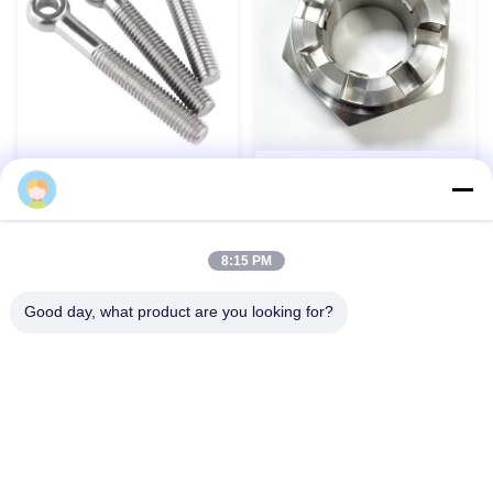
স্লটযুক্ত কাসল হেক্স বাদাম মেট্রিক
DIN444 লিফটিং চোখ বোল্ট জিংক
থ্রেডেড ক্ষয় প্রতিরোধী
প্লাস্টিক ছাঁটাই লিফটিং স্টেইনলেস
স্টীল চোখ বোল্ট
এখনই যোগাযোগ করুন
এখনই যোগাযোগ করুন
8:15 PM
Good day, what product are you looking for?